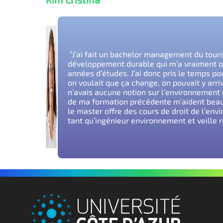
“J’ai fait un bachelor management du touris
développement durable qui m’a vraiment ou
années d’études. J’ai donc pris le temps pou
on voulait que ça change, on pouvait y arrive
n’avais aucune notion sur l’environnement o
de ma formation précédente m’aident be
le master offre des cours de droit de l’env
tant qu’ingénieur environnement et veille 