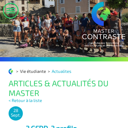
>
Vie étudiante
>
Actualites
ARTICLES & ACTUALITÉS DU
MASTER
< Retour à la liste
28
Sept.