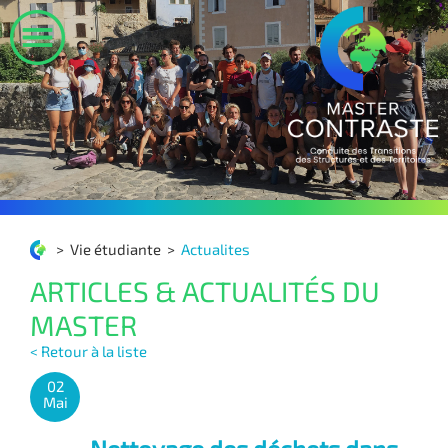
>
Vie étudiante
>
Actualites
ARTICLES & ACTUALITÉS DU
MASTER
< Retour à la liste
02
Mai