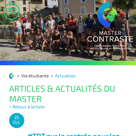
>
Vie étudiante
>
Actualites
ARTICLES & ACTUALITÉS DU
MASTER
< Retour à la liste
25
Oct.