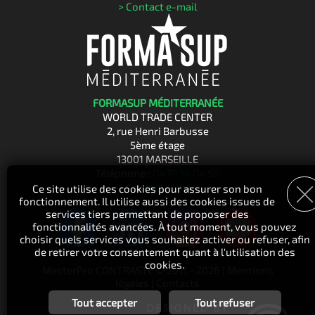
> Contact e-mail
FORMASUP MÉDITERRANÉE
WORLD TRADE CENTER
2, rue Henri Barbusse
5ème étage
13001 MARSEILLE
Téléphone :
04 91 14 04 50
> Contact e-mail
Ce site utilise des cookies pour assurer son bon
fonctionnement. Il utilise aussi des cookies issues de
services tiers permettant de proposer des
fonctionnalités avancées. À tout moment, vous pouvez
choisir quels services vous souhaitez activer ou refuser, afin
de retirer votre consentement quant à l'utilisation des
cookies.
MasterPro CONTRASTE © 2011 - 2026 |
Mentions
légales
|
Contacts
Tout accepter
Tout refuser
Personnalisation des services