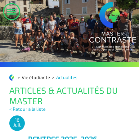
>
Vie étudiante
>
Actualites
ARTICLES & ACTUALITÉS DU
MASTER
< Retour à la liste
16
Juil.