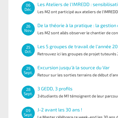
Les Ateliers de l'IMREDD : sensibilisati
06
Déc.
Les M2 ont participé aux ateliers de l'IMREDD
De la théorie à la pratique : la gestion
26
Nov.
Les M2 sont allés observer le chantier de con
Les 5 groupes de travail de l'année 2
25
Oct.
Retrouvez ici les groupes de projet tuteurés
Excursion jusqu'à la source du Var
29
Sept.
Retour sur les sorties terrains de début d’an
3 GEDD, 3 profils
28
Sept.
3 étudiants de M1 témoignent de leur parcou
J-2 avant les 30 ans !
09
Sept.
Le Master célébrera ce week-end les 30 ans d