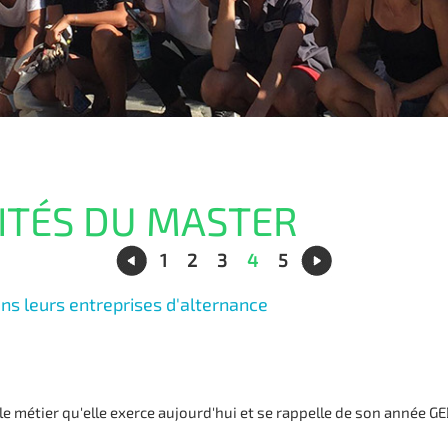
ITÉS DU MASTER
1
2
3
4
5
ns leurs entreprises d'alternance
 le métier qu'elle exerce aujourd'hui et se rappelle de son année G