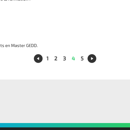
nts en Master GEDD.
1
2
3
4
5