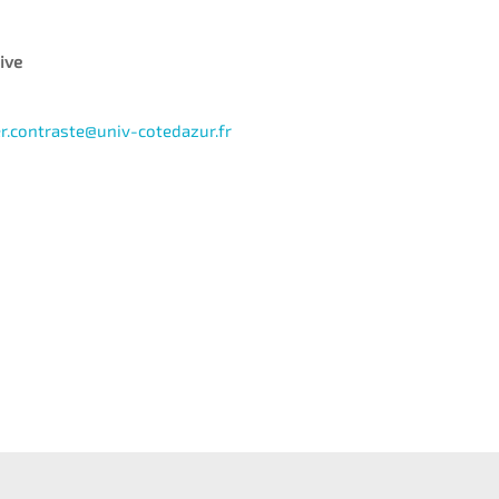
ive
r.
contraste
@univ-cotedazur.fr