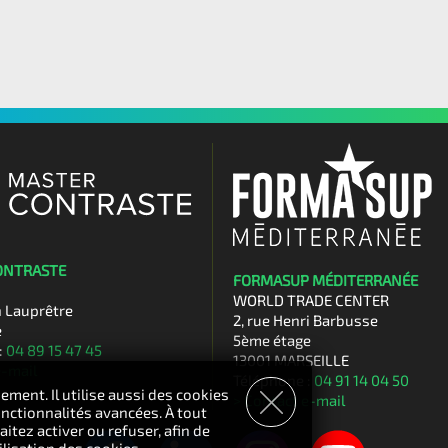
ONTRASTE
FORMASUP MÉDITERRANÉE
WORLD TRADE CENTER
n Lauprêtre
2, rue Henri Barbusse
e
5ème étage
:
04 89 15 47 45
13001 MARSEILLE
e-mail
Téléphone :
04 91 14 04 50
ement. Il utilise aussi des cookies
> Contact e-mail
nctionnalités avancées. À tout
tez activer ou refuser, afin de