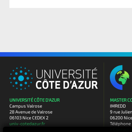
UNIVERSITÉ CÔTE D'AZUR
MASTER C
Campus Valrose
IMREDD
28 Avenue de Valrose
9 rue Julie
06103 Nice CEDEX 2
06200 Nic
univ-cotedazur.fr
Téléphone 
> Contact 