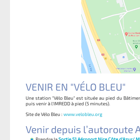
VENIR EN "VÉLO BLEU"
Une station "Vélo Bleu" est située au pied du Bâtim
puis venir à l'IMREDD à pied (5 minutes).
Site de Vélo Bleu :
www.velobleu.org
Venir depuis l’autoroute 
Prendre la
Sortie 51 Aéroport Nice Côte d'Azur/ M.