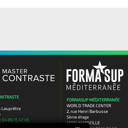
ONTRASTE
FORMASUP MÉDITERRANÉE
WORLD TRADE CENTER
n Lauprêtre
2, rue Henri Barbusse
e
5ème étage
:
04 89 15 47 45
13001 MARSEILLE
e-mail