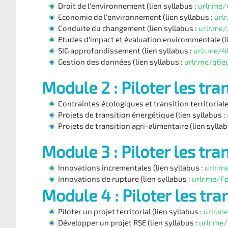
Droit de l'environnement (lien syllabus :
urlr.me
Economie de l'environnement (lien syllabus :
url
Conduite du changement (lien syllabus :
urlr.me
Etudes d'impact et évaluation envirommentale (li
SIG approfondissement (lien syllabus :
urlr.me/
Gestion des données (lien syllabus :
urlr.me/q6e
Module 2 : Piloter les tra
Contraintes écologiques et transition territoriale
Projets de transition énergétique (lien syllabus :
Projets de transition agri-alimentaire (lien syllab
Module 3 : Piloter les tra
Innovations incrementales (lien syllabus :
urlr.m
Innovations de rupture (lien syllabus :
urlr.me/F
Module 4 : Piloter les tra
Piloter un projet territorial (lien syllabus :
urlr.m
Développer un projet RSE (lien syllabus :
urlr.me