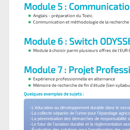
Module 5 : Communicati
Anglais - préparation du Toeic.
Communication et méthodologie de la recherche d
Module 6 : Switch ODYS
Module à choisir parmi plusieurs offres de l'EU
Module 7 : Projet Profes
Expérience professionnelle en alternance
Mémoire de recherche de fin d'étude (lien syllabu
Quelques exemples de sujets :
-
L'éducation au développement durable dans le secon
-
La collecte séparée de l'urine pour l'épandage agrico
-
La pérennisation des démarches de responsabilité s
-
Le futur de l'aviation durable et la règlementation as
-
Évaluation des solutions pour l’amélioration des con