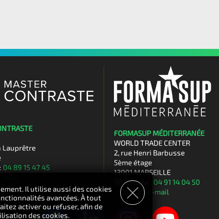
ONTRASTE
FORMASUP MÉDITERRANÉE
WORLD TRADE CENTER
n Lauprêtre
2, rue Henri Barbusse
e
5ème étage
:
04 89 15 47 45
13001 MARSEILLE
e-mail
Téléphone :
04 91 14 04 50
ement. Il utilise aussi des cookies
> Contact e-mail
nctionnalités avancées. À tout
tez activer ou refuser, afin de
ilisation des cookies.