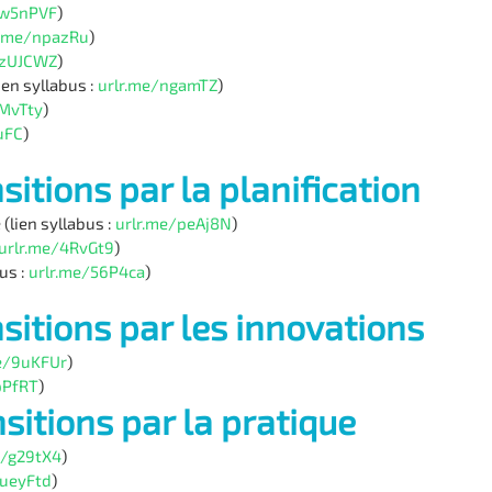
/w5nPVF
)
r.me/npazRu
)
/zUJCWZ
)
en syllabus :
urlr.me/ngamTZ
)
4MvTty
)
uFC
)
nsitions par la planification
 (lien syllabus :
urlr.me/peAj8N
)
urlr.me/4RvGt9
)
us :
urlr.me/56P4ca
)
nsitions par les innovations
e/9uKFUr
)
pPfRT
)
nsitions par la pratique
e/g29tX4
)
/ueyFtd
)