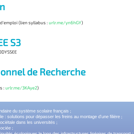
on
'emploi (lien syllabus :
urlr.me/yn6hGY
)
SEE S3
R ODYSSEE
sionnel de Recherche
s :
urlr.me/3KAye2
)
;
daire du système scolaire français
;
le : solutions pour dépasser les freins au montage d'une filière
;
ociétale dans les universités
;
sociée
tinuités écologiques le long des infrastructures linéaires de transpo