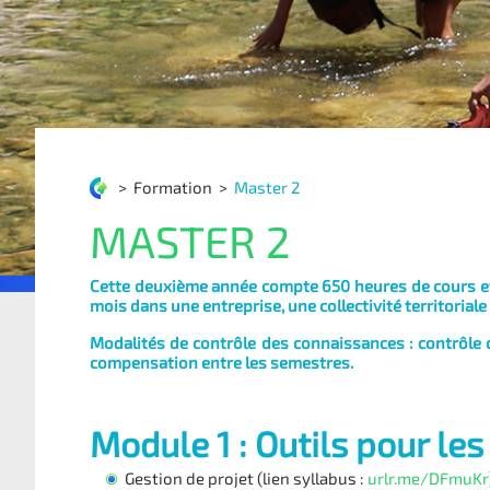
>
Formation
>
Master 2
MASTER 2
Cette deuxième année compte 650 heures de cours et 
mois dans une entreprise, une collectivité territoriale
Modalités de contrôle des connaissances : contrôle c
compensation entre les semestres.
Module 1 : Outils pour le
Gestion de projet (lien syllabus :
urlr.me/DFmuKr